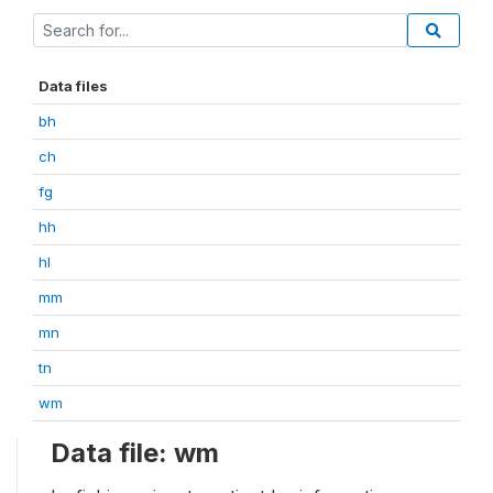
Data files
bh
ch
fg
hh
hl
mm
mn
tn
wm
Data file: wm