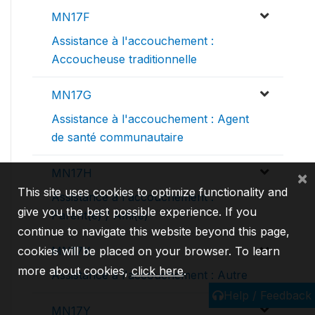
MN17F
Assistance à l'accouchement :
Accoucheuse traditionnelle
MN17G
Assistance à l'accouchement : Agent
de santé communautaire
MN17H
×
This site uses cookies to optimize functionality and
Assistance à l'accouchement :
give you the best possible experience. If you
Parent(e) / Ami(e)
continue to navigate this website beyond this page,
cookies will be placed on your browser. To learn
MN17X
more about cookies,
click here
.
Assistance à l'accouchement : Autre
Help / Feedback
MN17Y