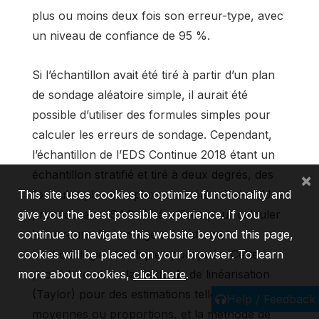
plus ou moins deux fois son erreur-type, avec
un niveau de confiance de 95 %.
Si l’échantillon avait été tiré à partir d’un plan
de sondage aléatoire simple, il aurait été
possible d’utiliser des formules simples pour
calculer les erreurs de sondage. Cependant,
l’échantillon de l’EDS Continue 2018 étant un
échantillon stratifié et tiré à deux degrés, des
×
This site uses cookies to optimize functionality and
formules plus complexes ont été utilisées. Une
give you the best possible experience. If you
procédure en SAS a été utilisée pour calculer
continue to navigate this website beyond this page,
les erreurs de sondage suivant une
cookies will be placed on your browser. To learn
méthodologie statistique appropriée. Cette
more about cookies,
click here
.
procédure utilise la méthode de linéarisation
(Taylor) pour des estimations telles que les
Help / Feedback
moyennes ou proportions, et la méthode de