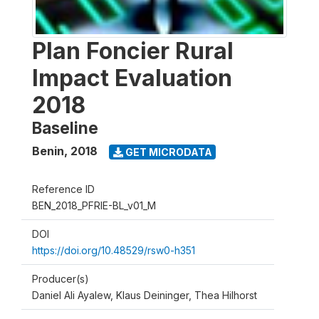
Plan Foncier Rural
Impact Evaluation
2018
Baseline
Benin
,
2018
GET MICRODATA
Reference ID
BEN_2018_PFRIE-BL_v01_M
DOI
https://doi.org/10.48529/rsw0-h351
Producer(s)
Daniel Ali Ayalew, Klaus Deininger, Thea Hilhorst