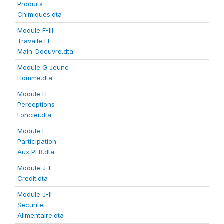
Produits
Chimiques.dta
Module F-III
Travaile Et
Main-Doeuvre.dta
Module G Jeune
Homme.dta
Module H
Perceptions
Foncier.dta
Module I
Participation
Aux PFR.dta
Module J-I
Credit.dta
Module J-II
Securite
Alimentaire.dta