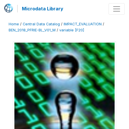
Microdata Library
Home
/
Central Data Catalog
/
IMPACT_EVALUATION
/
BEN_2018_PFRIE-BL_V01_M
/
variable [F20]