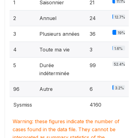
11.1%
1
Saisonnier
21
12.7%
2
Annuel
24
19%
3
Plusieurs années
36
1.6%
4
Toute ma vie
3
52.4%
5
Durée
99
indéterminée
3.2%
96
Autre
6
Sysmiss
4160
Warning: these figures indicate the number of
cases found in the data file. They cannot be
interpreted as summary statistics of the