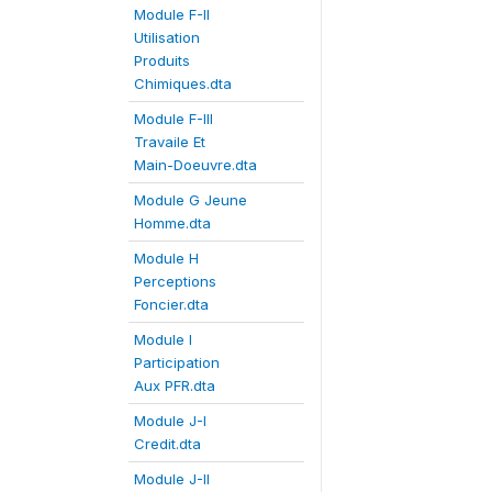
Module F-II
Utilisation
Produits
Chimiques.dta
Module F-III
Travaile Et
Main-Doeuvre.dta
Module G Jeune
Homme.dta
Module H
Perceptions
Foncier.dta
Module I
Participation
Aux PFR.dta
Module J-I
Credit.dta
Module J-II