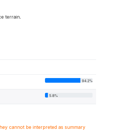
e terrain.
94.2%
5.8%
. They cannot be interpreted as summary