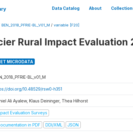
ary
Data Catalog
About
Collection
/
BEN_2018_PFRIE-BL_V01_M
/
variable [F20]
cier Rural Impact Evaluation
ET MICRODATA
N_2018_PFRIE-BL_v01_M
tps://doi.org/10.48529/rsw0-h351
iel Ali Ayalew, Klaus Deininger, Thea Hilhorst
mpact Evaluation Surveys
ocumentation in PDF
DDI/XML
JSON