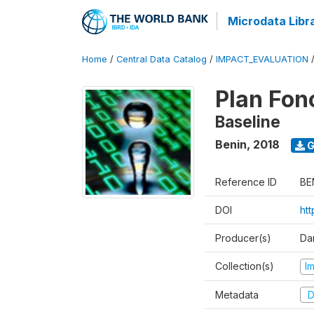
Microdata Libr
Home
/
Central Data Catalog
/
IMPACT_EVALUATION
Plan Fon
Baseline
Benin
,
2018
G
Reference ID
BE
DOI
ht
Producer(s)
Dan
Collection(s)
I
Metadata
D