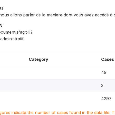
XT
ous allons parler de la manière dont vous avez accédé à c
ON
cument s'agit-il?
dministratif
Category
Cases
49
3
4297
igures indicate the number of cases found in the data file