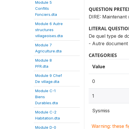
Module 5
Conflits
QUESTION PRETE
Fonciers.dta
DIRE: Maintenant n
Module 6 Autre
LITERAL QUESTI
structures
De quel type de do
villageoises.dta
- Autre document a
Module 7
Agriculture.dta
CATEGORIES
Module 8
Value
PFR.dta
Module 9 Chef
0
De village.dta
Module C-1
1
Biens
Durables.dta
Sysmiss
Module C-2
Habitation.dta
Warning: these f
Module D-0