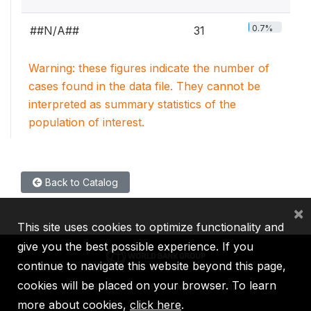
0.7%
##N/A##
31
Warning: these figures indicate the number of
cases found in the data file. They cannot be
interpreted as summary statistics of the
population of interest.
Back to Catalog
×
This site uses cookies to optimize functionality and
give you the best possible experience. If you
continue to navigate this website beyond this page,
cookies will be placed on your browser. To learn
IBRD
IDA
IFC
MIGA
ICSID
more about cookies,
click here
.