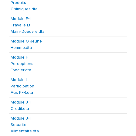
Produits
Chimiques.dta
Module F-III
Travaile Et
Main-Doeuvre.dta
Module G Jeune
Homme.dta
Module H
Perceptions
Foncier.dta
Module I
Participation
Aux PFR.dta
Module J-I
Credit.dta
Module J-II
Securite
Alimentaire.dta