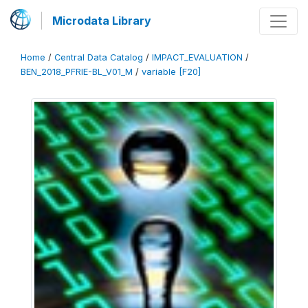
Microdata Library
Home
/
Central Data Catalog
/
IMPACT_EVALUATION
/
BEN_2018_PFRIE-BL_V01_M
/
variable [F20]