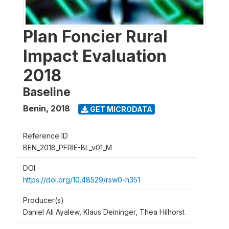
Plan Foncier Rural
Impact Evaluation
2018
Baseline
Benin
,
2018
GET MICRODATA
Reference ID
BEN_2018_PFRIE-BL_v01_M
DOI
https://doi.org/10.48529/rsw0-h351
Producer(s)
Daniel Ali Ayalew, Klaus Deininger, Thea Hilhorst