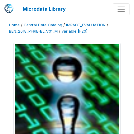
Microdata Library
Home
/
Central Data Catalog
/
IMPACT_EVALUATION
/
BEN_2018_PFRIE-BL_V01_M
/
variable [F20]