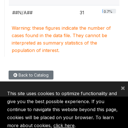
0.7%
##N/A##
31
Warning: these figures indicate the number of
cases found in the data file. They cannot be
interpreted as summary statistics of the
population of interest.
Back to Catalog
×
This site uses cookies to optimize functionality and
give you the best possible experience. If you
continue to navigate this website beyond this page,
cookies will be placed on your browser. To learn
IBRD
IDA
IFC
MIGA
ICSID
more about cookies,
click here
.