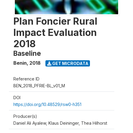
Plan Foncier Rural
Impact Evaluation
2018
Baseline
Benin
,
2018
GET MICRODATA
Reference ID
BEN_2018_PFRIE-BL_v01_M
DOI
https://doi.org/10.48529/rsw0-h351
Producer(s)
Daniel Ali Ayalew, Klaus Deininger, Thea Hilhorst