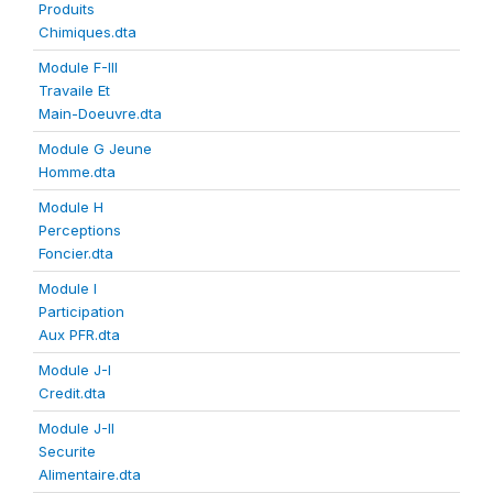
Produits
Chimiques.dta
Module F-III
Travaile Et
Main-Doeuvre.dta
Module G Jeune
Homme.dta
Module H
Perceptions
Foncier.dta
Module I
Participation
Aux PFR.dta
Module J-I
Credit.dta
Module J-II
Securite
Alimentaire.dta