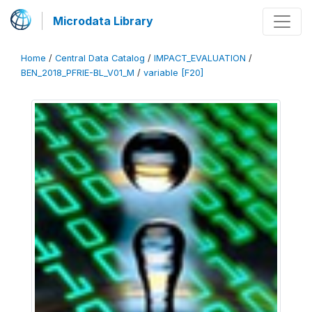
Microdata Library
Home
/
Central Data Catalog
/
IMPACT_EVALUATION
/
BEN_2018_PFRIE-BL_V01_M
/
variable [F20]