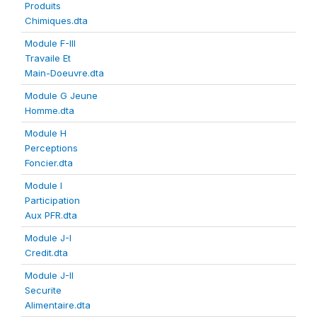
Produits
Chimiques.dta
Module F-III
Travaile Et
Main-Doeuvre.dta
Module G Jeune
Homme.dta
Module H
Perceptions
Foncier.dta
Module I
Participation
Aux PFR.dta
Module J-I
Credit.dta
Module J-II
Securite
Alimentaire.dta