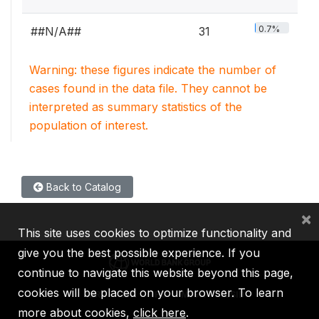
0.7%
##N/A##
31
Warning: these figures indicate the number of
cases found in the data file. They cannot be
interpreted as summary statistics of the
population of interest.
Back to Catalog
×
This site uses cookies to optimize functionality and
give you the best possible experience. If you
continue to navigate this website beyond this page,
cookies will be placed on your browser. To learn
IBRD
IDA
IFC
MIGA
ICSID
more about cookies,
click here
.