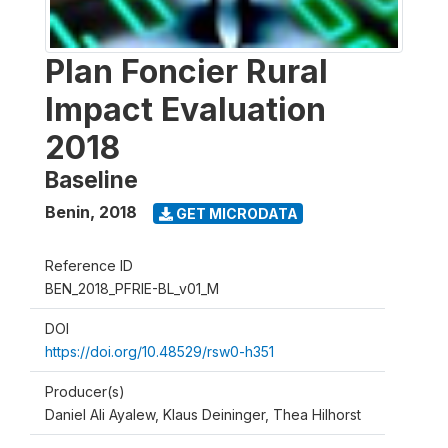
Plan Foncier Rural
Impact Evaluation
2018
Baseline
Benin
,
2018
GET MICRODATA
Reference ID
BEN_2018_PFRIE-BL_v01_M
DOI
https://doi.org/10.48529/rsw0-h351
Producer(s)
Daniel Ali Ayalew, Klaus Deininger, Thea Hilhorst