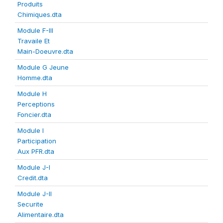
Produits
Chimiques.dta
Module F-III
Travaile Et
Main-Doeuvre.dta
Module G Jeune
Homme.dta
Module H
Perceptions
Foncier.dta
Module I
Participation
Aux PFR.dta
Module J-I
Credit.dta
Module J-II
Securite
Alimentaire.dta