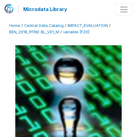
Microdata Library
Home
/
Central Data Catalog
/
IMPACT_EVALUATION
/
BEN_2018_PFRIE-BL_V01_M
/
variable [F20]