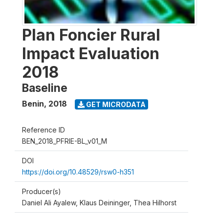
Plan Foncier Rural
Impact Evaluation
2018
Baseline
Benin
,
2018
GET MICRODATA
Reference ID
BEN_2018_PFRIE-BL_v01_M
DOI
https://doi.org/10.48529/rsw0-h351
Producer(s)
Daniel Ali Ayalew, Klaus Deininger, Thea Hilhorst