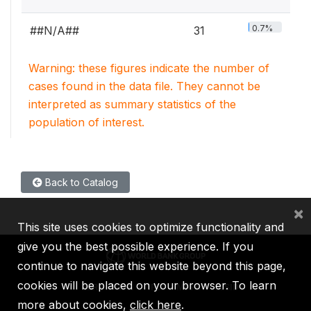
0.7%
##N/A##
31
Warning: these figures indicate the number of
cases found in the data file. They cannot be
interpreted as summary statistics of the
population of interest.
Back to Catalog
×
This site uses cookies to optimize functionality and
give you the best possible experience. If you
continue to navigate this website beyond this page,
cookies will be placed on your browser. To learn
IBRD
IDA
IFC
MIGA
ICSID
more about cookies,
click here
.