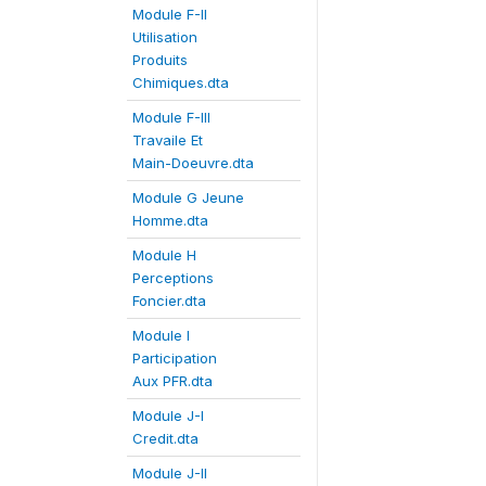
Module F-II
Utilisation
Produits
Chimiques.dta
Module F-III
Travaile Et
Main-Doeuvre.dta
Module G Jeune
Homme.dta
Module H
Perceptions
Foncier.dta
Module I
Participation
Aux PFR.dta
Module J-I
Credit.dta
Module J-II