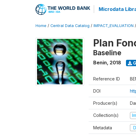
Microdata Libr
Home
/
Central Data Catalog
/
IMPACT_EVALUATION
Plan Fon
Baseline
Benin
,
2018
G
Reference ID
BE
DOI
ht
Producer(s)
Dan
Collection(s)
I
Metadata
D