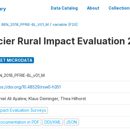
ary
Data Catalog
About
Collection
/
BEN_2018_PFRIE-BL_V01_M
/
variable [F20]
cier Rural Impact Evaluation
ET MICRODATA
N_2018_PFRIE-BL_v01_M
tps://doi.org/10.48529/rsw0-h351
iel Ali Ayalew, Klaus Deininger, Thea Hilhorst
mpact Evaluation Surveys
ocumentation in PDF
DDI/XML
JSON