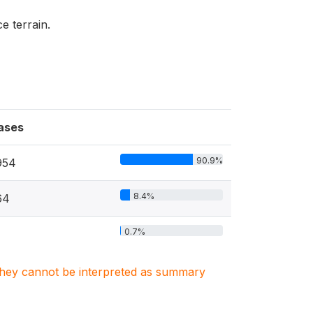
e terrain.
ases
90.9%
954
8.4%
64
0.7%
. They cannot be interpreted as summary