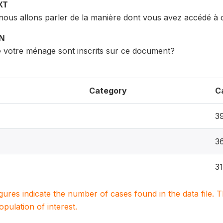
XT
ous allons parler de la manière dont vous avez accédé à c
ON
votre ménage sont inscrits sur ce document?
Category
C
3
3
31
igures indicate the number of cases found in the data file
population of interest.