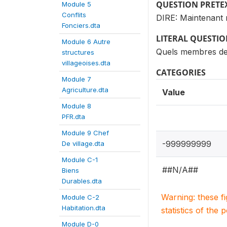
QUESTION PRETE
Module 5
Conflits
DIRE: Maintenant n
Fonciers.dta
LITERAL QUESTI
Module 6 Autre
Quels membres de 
structures
villageoises.dta
CATEGORIES
Module 7
Agriculture.dta
Value
Module 8
PFR.dta
Module 9 Chef
-999999999
De village.dta
Module C-1
##N/A##
Biens
Durables.dta
Warning: these f
Module C-2
Habitation.dta
statistics of the 
Module D-0