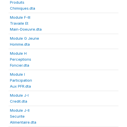
Produits
Chimiques.dta
Module F-III
Travaile Et
Main-Doeuvre.dta
Module G Jeune
Homme.dta
Module H
Perceptions
Foncier.dta
Module I
Participation
Aux PFR.dta
Module J-I
Credit.dta
Module J-II
Securite
Alimentaire.dta