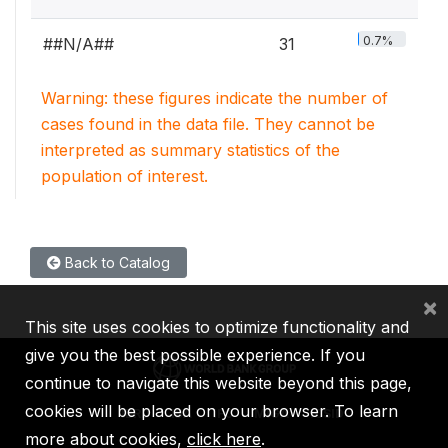
0.7%
##N/A##
31
Warning: these figures indicate the number of
cases found in the data file. They cannot be
interpreted as summary statistics of the
population of interest.
Back to Catalog
×
This site uses cookies to optimize functionality and
give you the best possible experience. If you
continue to navigate this website beyond this page,
cookies will be placed on your browser. To learn
IBRD
IDA
IFC
MIGA
ICSID
more about cookies,
click here
.