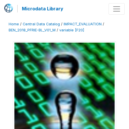
Microdata Library
Home
/
Central Data Catalog
/
IMPACT_EVALUATION
/
BEN_2018_PFRIE-BL_V01_M
/
variable [F20]