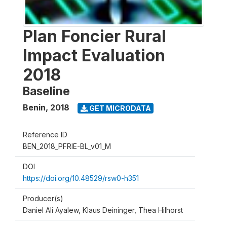
Plan Foncier Rural
Impact Evaluation
2018
Baseline
Benin
,
2018
GET MICRODATA
Reference ID
BEN_2018_PFRIE-BL_v01_M
DOI
https://doi.org/10.48529/rsw0-h351
Producer(s)
Daniel Ali Ayalew, Klaus Deininger, Thea Hilhorst