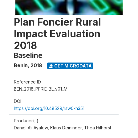
Plan Foncier Rural
Impact Evaluation
2018
Baseline
Benin
,
2018
GET MICRODATA
Reference ID
BEN_2018_PFRIE-BL_v01_M
DOI
https://doi.org/10.48529/rsw0-h351
Producer(s)
Daniel Ali Ayalew, Klaus Deininger, Thea Hilhorst