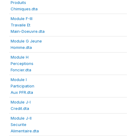
Produits
Chimiques.dta
Module F-III
Travaile Et
Main-Doeuvre.dta
Module G Jeune
Homme.dta
Module H
Perceptions
Foncier.dta
Module I
Participation
Aux PFR.dta
Module J-I
Credit.dta
Module J-II
Securite
Alimentaire.dta