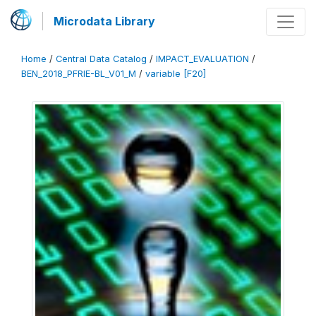
Microdata Library
Home
/
Central Data Catalog
/
IMPACT_EVALUATION
/
BEN_2018_PFRIE-BL_V01_M
/
variable [F20]