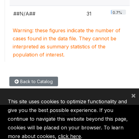
0.7%
##N/A##
31
Warning: these figures indicate the number of
cases found in the data file. They cannot be
interpreted as summary statistics of the
population of interest.
Back to Catalog
×
This site uses cookies to optimize functionality and
give you the best possible experience. If you
continue to navigate this website beyond this page,
cookies will be placed on your browser. To learn
IBRD
IDA
IFC
MIGA
ICSID
more about cookies,
click here
.