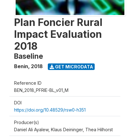
Plan Foncier Rural
Impact Evaluation
2018
Baseline
Benin
,
2018
GET MICRODATA
Reference ID
BEN_2018_PFRIE-BL_v01_M
DOI
https://doi.org/10.48529/rsw0-h351
Producer(s)
Daniel Ali Ayalew, Klaus Deininger, Thea Hilhorst