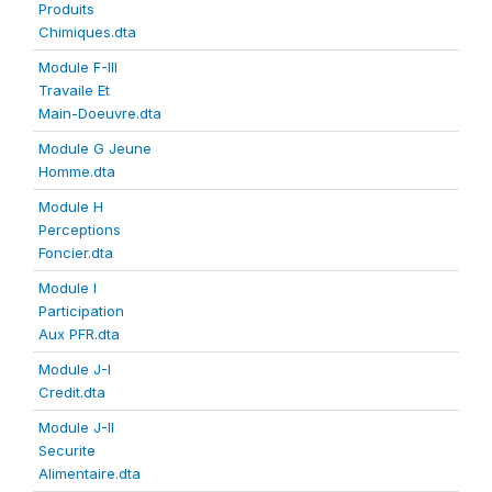
Produits
Chimiques.dta
Module F-III
Travaile Et
Main-Doeuvre.dta
Module G Jeune
Homme.dta
Module H
Perceptions
Foncier.dta
Module I
Participation
Aux PFR.dta
Module J-I
Credit.dta
Module J-II
Securite
Alimentaire.dta