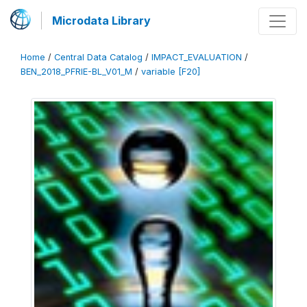
Microdata Library
Home
/
Central Data Catalog
/
IMPACT_EVALUATION
/
BEN_2018_PFRIE-BL_V01_M
/
variable [F20]