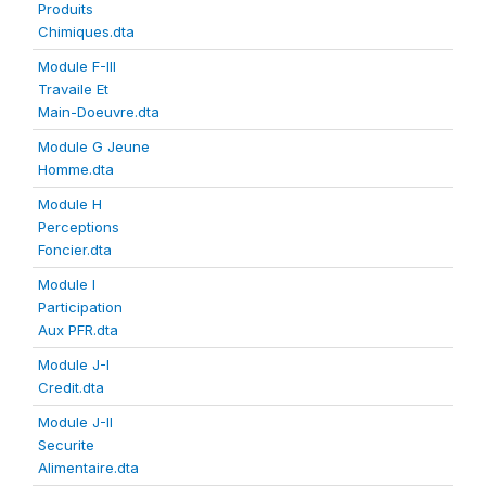
Produits
Chimiques.dta
Module F-III
Travaile Et
Main-Doeuvre.dta
Module G Jeune
Homme.dta
Module H
Perceptions
Foncier.dta
Module I
Participation
Aux PFR.dta
Module J-I
Credit.dta
Module J-II
Securite
Alimentaire.dta