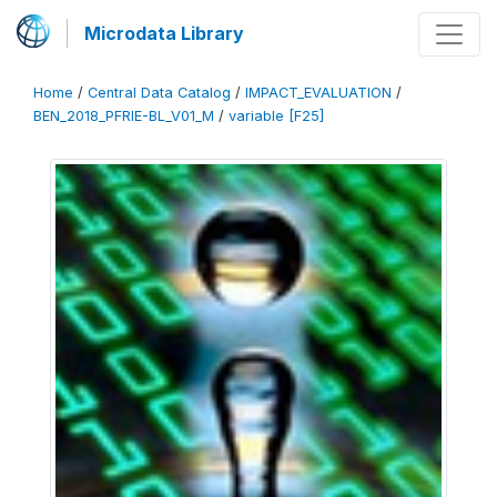
Microdata Library
Home
/
Central Data Catalog
/
IMPACT_EVALUATION
/
BEN_2018_PFRIE-BL_V01_M
/
variable [F25]