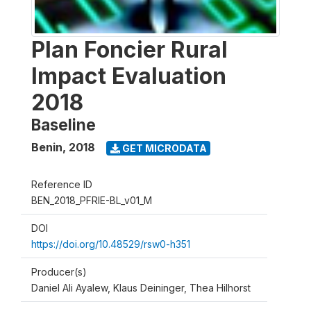
Plan Foncier Rural
Impact Evaluation
2018
Baseline
Benin
,
2018
GET MICRODATA
Reference ID
BEN_2018_PFRIE-BL_v01_M
DOI
https://doi.org/10.48529/rsw0-h351
Producer(s)
Daniel Ali Ayalew, Klaus Deininger, Thea Hilhorst