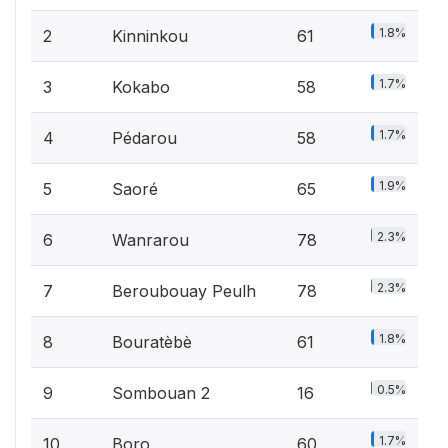
1.8%
2
Kinninkou
61
1.7%
3
Kokabo
58
1.7%
4
Pédarou
58
1.9%
5
Saoré
65
2.3%
6
Wanrarou
78
2.3%
7
Beroubouay Peulh
78
1.8%
8
Bouratèbè
61
0.5%
9
Sombouan 2
16
1.7%
10
Boro
60