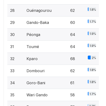
1.8%
28
Ouénagourou
62
1.7%
29
Gando-Baka
60
1.9%
30
Péonga
64
1.9%
31
Toumé
64
2%
32
Kparo
68
1.8%
33
Dombouri
62
1.8%
34
Goro-Bani
61
1.7%
35
Wari Gando
58