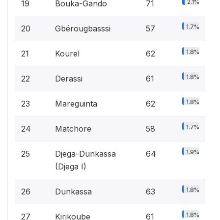
2.1%
19
Bouka-Gando
71
1.7%
20
Gbérougbasssi
57
1.8%
21
Kourel
62
1.8%
22
Derassi
61
1.8%
23
Mareguinta
62
1.7%
24
Matchore
58
1.9%
25
Djega-Dunkassa
64
(Djega I)
1.8%
26
Dunkassa
63
1.8%
27
Kirikoube
61