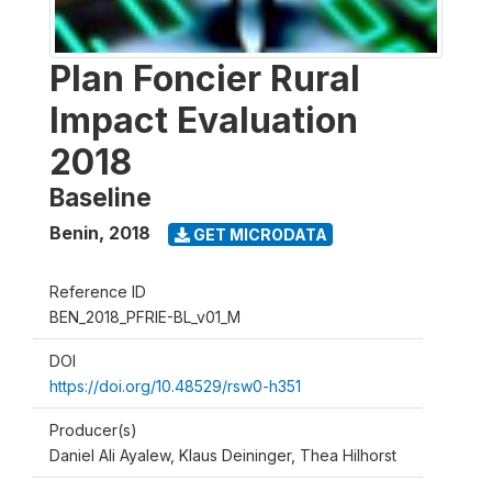
Plan Foncier Rural
Impact Evaluation
2018
Baseline
Benin
,
2018
GET MICRODATA
Reference ID
BEN_2018_PFRIE-BL_v01_M
DOI
https://doi.org/10.48529/rsw0-h351
Producer(s)
Daniel Ali Ayalew, Klaus Deininger, Thea Hilhorst