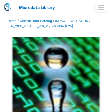
Microdata Library
Home
/
Central Data Catalog
/
IMPACT_EVALUATION
/
BEN_2018_PFRIE-BL_V01_M
/
variable [F25]