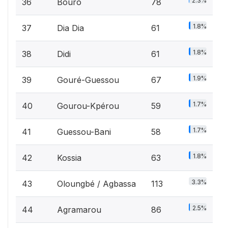
2.3%
36
Bouro
78
1.8%
37
Dia Dia
61
1.8%
38
Didi
61
1.9%
39
Gouré-Guessou
67
1.7%
40
Gourou-Kpérou
59
1.7%
41
Guessou-Bani
58
1.8%
42
Kossia
63
3.3%
43
Oloungbé / Agbassa
113
2.5%
44
Agramarou
86