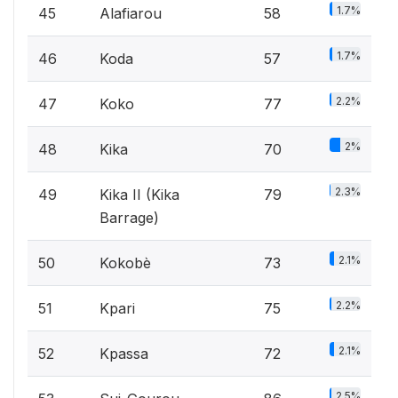
1.7%
45
Alafiarou
58
1.7%
46
Koda
57
2.2%
47
Koko
77
2%
48
Kika
70
2.3%
49
Kika II (Kika
79
Barrage)
2.1%
50
Kokobè
73
2.2%
51
Kpari
75
2.1%
52
Kpassa
72
2.5%