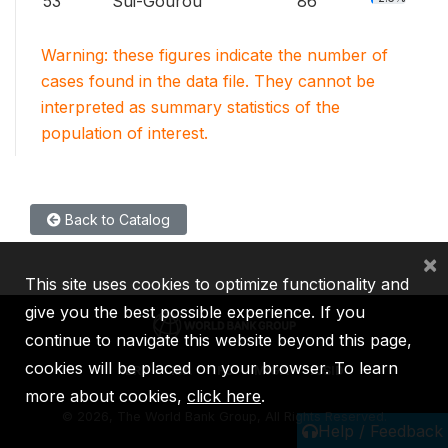
53
Sui-Gourou
86
Warning: these figures indicate the number of
cases found in the data file. They cannot be
interpreted as summary statistics of the
population of interest.
Back to Catalog
×
This site uses cookies to optimize functionality and
give you the best possible experience. If you
continue to navigate this website beyond this page,
cookies will be placed on your browser. To learn
IBRD
IDA
IFC
MIGA
ICSID
more about cookies,
click here
.
©
2026, The World Bank Group, All Rights Reserved.
Help / Feedback