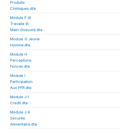
Produits
Chimiques.dta
Module F-III
Travaile Et
Main-Doeuvre.dta
Module G Jeune
Homme.dta
Module H
Perceptions
Foncier.dta
Module I
Participation
Aux PFR.dta
Module J-I
Credit.dta
Module J-II
Securite
Alimentaire.dta