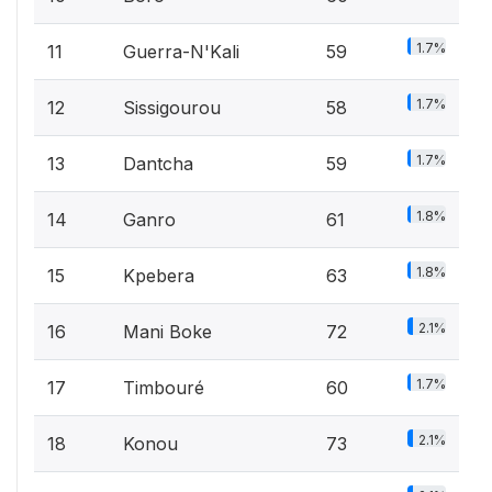
1.7%
11
Guerra-N'Kali
59
1.7%
12
Sissigourou
58
1.7%
13
Dantcha
59
1.8%
14
Ganro
61
1.8%
15
Kpebera
63
2.1%
16
Mani Boke
72
1.7%
17
Timbouré
60
2.1%
18
Konou
73