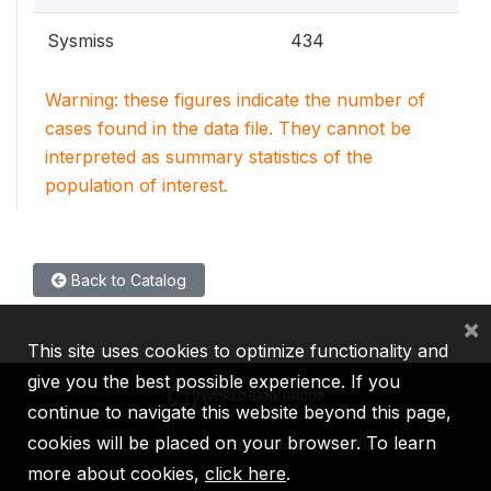
Sysmiss
434
Warning: these figures indicate the number of
cases found in the data file. They cannot be
interpreted as summary statistics of the
population of interest.
Back to Catalog
×
This site uses cookies to optimize functionality and
give you the best possible experience. If you
continue to navigate this website beyond this page,
cookies will be placed on your browser. To learn
IBRD
IDA
IFC
MIGA
ICSID
more about cookies,
click here
.