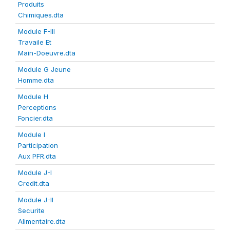
Produits
Chimiques.dta
Module F-III
Travaile Et
Main-Doeuvre.dta
Module G Jeune
Homme.dta
Module H
Perceptions
Foncier.dta
Module I
Participation
Aux PFR.dta
Module J-I
Credit.dta
Module J-II
Securite
Alimentaire.dta