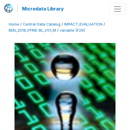
Microdata Library
Home
/
Central Data Catalog
/
IMPACT_EVALUATION
/
BEN_2018_PFRIE-BL_V01_M
/
variable [F29]