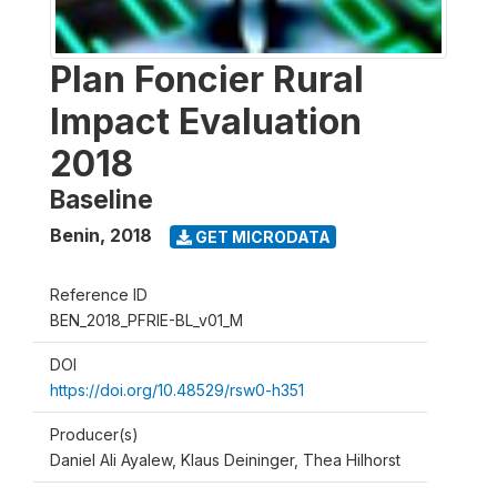
Plan Foncier Rural
Impact Evaluation
2018
Baseline
Benin
,
2018
GET MICRODATA
Reference ID
BEN_2018_PFRIE-BL_v01_M
DOI
https://doi.org/10.48529/rsw0-h351
Producer(s)
Daniel Ali Ayalew, Klaus Deininger, Thea Hilhorst