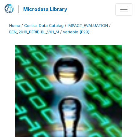
Microdata Library
Home
/
Central Data Catalog
/
IMPACT_EVALUATION
/
BEN_2018_PFRIE-BL_V01_M
/
variable [F29]