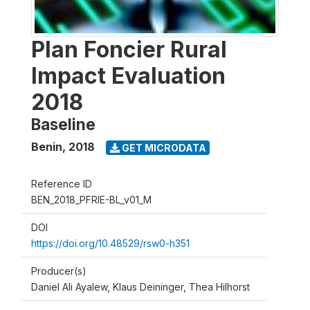
Plan Foncier Rural
Impact Evaluation
2018
Baseline
Benin
,
2018
GET MICRODATA
Reference ID
BEN_2018_PFRIE-BL_v01_M
DOI
https://doi.org/10.48529/rsw0-h351
Producer(s)
Daniel Ali Ayalew, Klaus Deininger, Thea Hilhorst