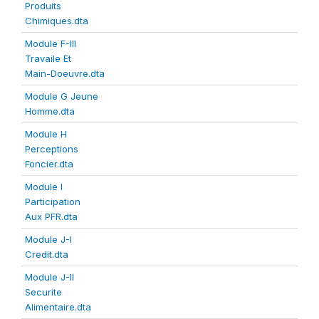
Produits
Chimiques.dta
Module F-III
Travaile Et
Main-Doeuvre.dta
Module G Jeune
Homme.dta
Module H
Perceptions
Foncier.dta
Module I
Participation
Aux PFR.dta
Module J-I
Credit.dta
Module J-II
Securite
Alimentaire.dta