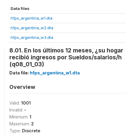
Data files
hfps_argentina_w1.dta
hfps_argentina_w2.dta
hfps_argentina_w3.dta
8.01. En los últimos 12 meses, ¿su hogar
recibió ingresos por Sueldos/salarios/h
(q08_01_03)
Data file:
hfps_argentina_w1.dta
Overview
Valid:
1001
Invalid:
-
Minimum:
1
Maximum:
2
Type:
Discrete