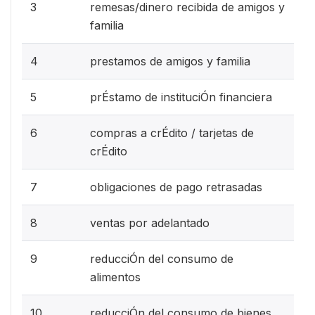
3
remesas/dinero recibida de amigos y
familia
4
prestamos de amigos y familia
5
prÉstamo de instituciÓn financiera
6
compras a crÉdito / tarjetas de
crÉdito
7
obligaciones de pago retrasadas
8
ventas por adelantado
9
reducciÓn del consumo de
alimentos
10
reducciÓn del consumo de bienes