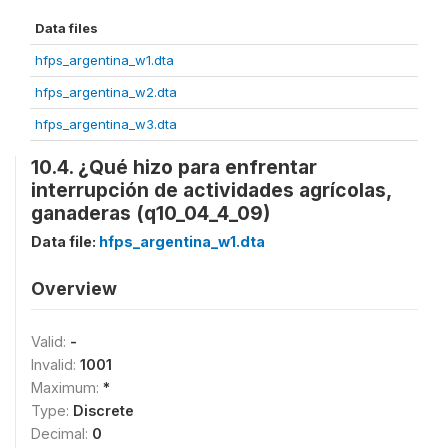
Data files
hfps_argentina_w1.dta
hfps_argentina_w2.dta
hfps_argentina_w3.dta
10.4. ¿Qué hizo para enfrentar
interrupción de actividades agrícolas,
ganaderas (q10_04_4_09)
Data file:
hfps_argentina_w1.dta
Overview
Valid:
-
Invalid:
1001
Maximum:
*
Type:
Discrete
Decimal:
0