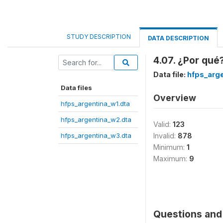
STUDY DESCRIPTION
DATA DESCRIPTION
4.07. ¿Por qué
Data file:
hfps_arge
Data files
Overview
hfps_argentina_w1.dta
hfps_argentina_w2.dta
Valid:
123
hfps_argentina_w3.dta
Invalid:
878
Minimum:
1
Maximum:
9
Questions and 