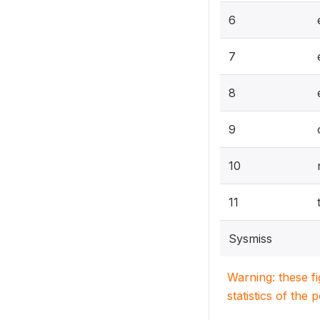
6
7
8
9
10
11
Sysmiss
Warning: these f
statistics of the 