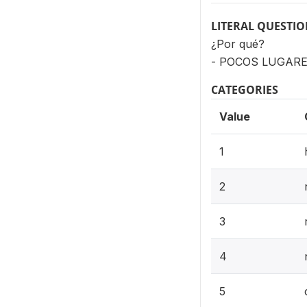
LITERAL QUESTI
¿Por qué?
- POCOS LUGAR
CATEGORIES
Value
1
2
3
4
5