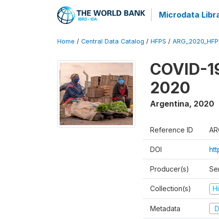
Microdata Libr
Home
/
Central Data Catalog
/
HFPS
/
ARG_2020_HFP
COVID-19
2020
Argentina
,
2020
Reference ID
AR
DOI
ht
Producer(s)
Ser
Collection(s)
H
Metadata
D