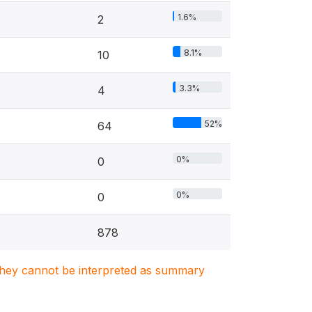
1.6%
2
8.1%
10
3.3%
4
52%
64
0%
0
0%
0
878
. They cannot be interpreted as summary