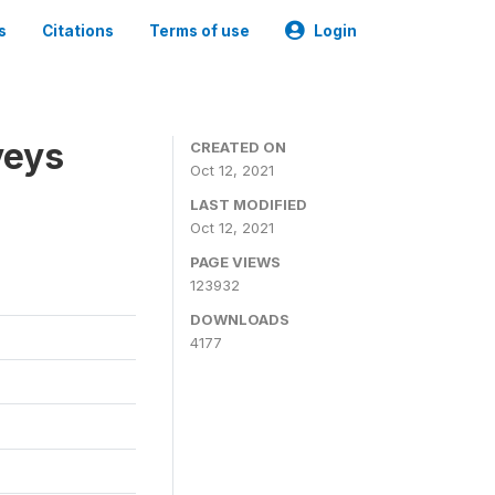
s
Citations
Terms of use
Login
veys
CREATED ON
Oct 12, 2021
LAST MODIFIED
Oct 12, 2021
PAGE VIEWS
123932
DOWNLOADS
4177