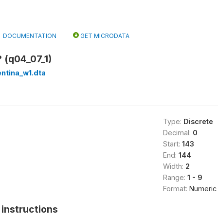
DOCUMENTATION
GET MICRODATA
? (q04_07_1)
ntina_w1.dta
Type:
Discrete
Decimal:
0
Start:
143
End:
144
Width:
2
Range:
1 - 9
Format:
Numeric
instructions