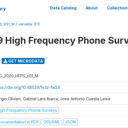
ary
Data Catalog
About
Collection
S_V01_M
/
variable [F1]
 High Frequency Phone Sur
GET MICRODATA
G_2020_HFPS_v01_M
tps://doi.org/10.48529/1v3z-fw24
gio Olivieri, Gabriel Lara Ibarra, Jose Antonio Cuesta Leiva
igh-Frequency Phone Surveys
ocumentation in PDF
DDI/XML
JSON