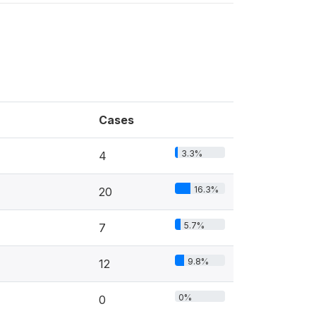
Cases
3.3%
4
16.3%
20
5.7%
7
9.8%
12
0%
0