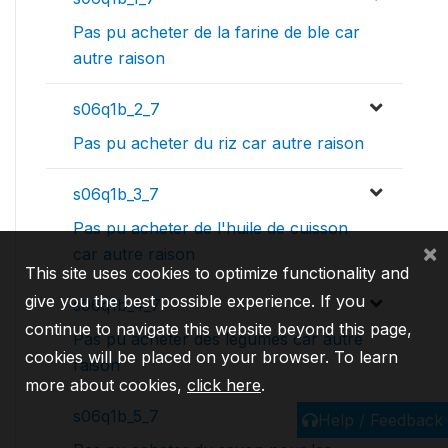
Pas pu acheter de la farine de ble car
autre raison
s06q1b_2_7
Pas pu acheter du riz car autre raison
s06q1b_3_7
Pas pu acheter de l'huile de cuisson
×
car autre raison
This site uses cookies to optimize functionality and
give you the best possible experience. If you
s06q1b_4_7
continue to navigate this website beyond this page,
Pas pu acheter des legumes car autre
cookies will be placed on your browser. To learn
raison
more about cookies,
click here
.
s06q1b_5_7
Help / Feedback