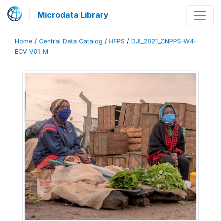
Microdata Library
Home
/
Central Data Catalog
/
HFPS
/
DJI_2021_CNPPS-W4-
ECV_V01_M