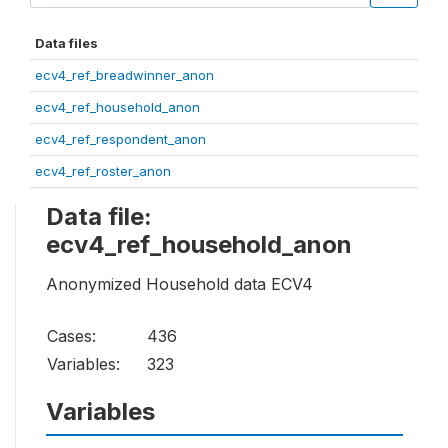
Data files
ecv4_ref_breadwinner_anon
ecv4_ref_household_anon
ecv4_ref_respondent_anon
ecv4_ref_roster_anon
Data file:
ecv4_ref_household_anon
Anonymized Household data ECV4
Cases:
436
Variables:
323
Variables