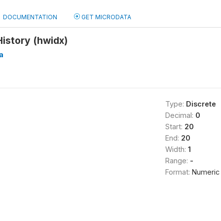
DOCUMENTATION
GET MICRODATA
History (hwidx)
a
Type:
Discrete
Decimal:
0
Start:
20
End:
20
Width:
1
Range:
-
Format:
Numeric