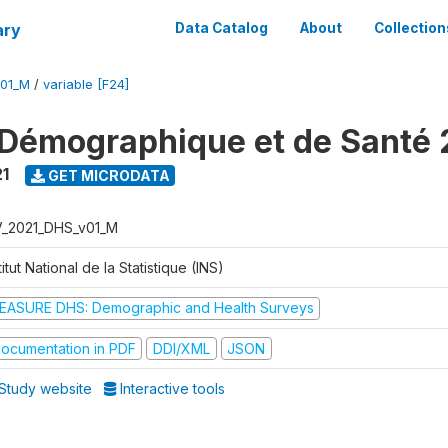
ary
Data Catalog
About
Collection
V01_M
/
variable [F24]
Démographique et de Santé 
1
GET MICRODATA
V_2021_DHS_v01_M
titut National de la Statistique (INS)
EASURE DHS: Demographic and Health Surveys
ocumentation in PDF
DDI/XML
JSON
Study website
Interactive tools