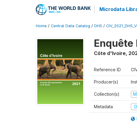
Microdata Libr
Home
/
Central Data Catalog
/
DHS
/
CIV_2021_DHS_
Enquête 
Côte d'Ivoire
,
202
Reference ID
CI
Producer(s)
Ins
Collection(s)
M
Metadata
D