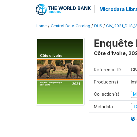
Microdata Libr
Home
/
Central Data Catalog
/
DHS
/
CIV_2021_DHS_
Enquête 
Côte d'Ivoire
,
202
Reference ID
CI
Producer(s)
Ins
Collection(s)
M
Metadata
D