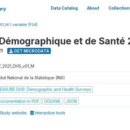
ary
Data Catalog
About
Collection
V01_M
/
variable [F24]
Démographique et de Santé 
1
GET MICRODATA
V_2021_DHS_v01_M
titut National de la Statistique (INS)
EASURE DHS: Demographic and Health Surveys
ocumentation in PDF
DDI/XML
JSON
Study website
Interactive tools