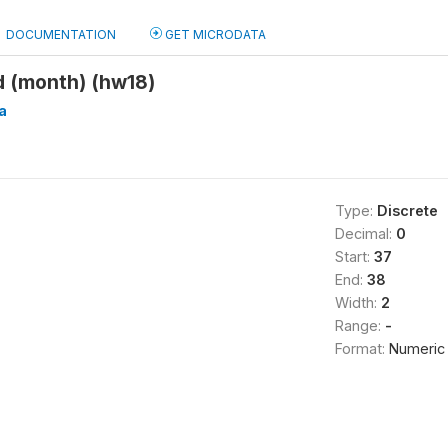
DOCUMENTATION
GET MICRODATA
 (month) (hw18)
a
Type:
Discrete
Decimal:
0
Start:
37
End:
38
Width:
2
Range:
-
Format:
Numeric