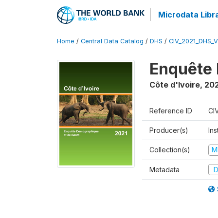
Microdata Libr
Home
/
Central Data Catalog
/
DHS
/
CIV_2021_DHS_
Enquête 
Côte d'Ivoire
,
202
Reference ID
CI
Producer(s)
Ins
Collection(s)
M
Metadata
D