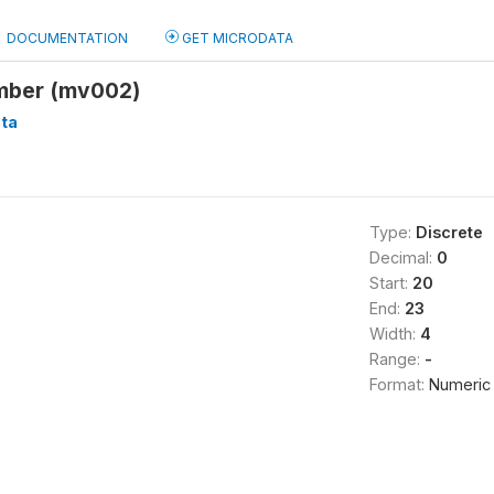
DOCUMENTATION
GET MICRODATA
mber (mv002)
ta
Type:
Discrete
Decimal:
0
Start:
20
End:
23
Width:
4
Range:
-
Format:
Numeric