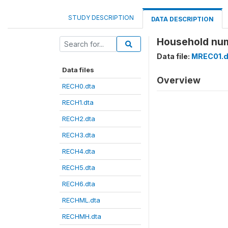
STUDY DESCRIPTION
DATA DESCRIPTION
Household nu
Data file:
MREC01.d
Data files
Overview
RECH0.dta
RECH1.dta
RECH2.dta
RECH3.dta
RECH4.dta
RECH5.dta
RECH6.dta
RECHML.dta
RECHMH.dta