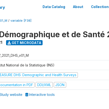
ary
Data Catalog
About
Collection
V01_M
/
variable [F38]
Démographique et de Santé 
1
GET MICRODATA
V_2021_DHS_v01_M
titut National de la Statistique (INS)
EASURE DHS: Demographic and Health Surveys
ocumentation in PDF
DDI/XML
JSON
Study website
Interactive tools