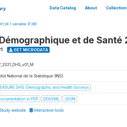
ary
Data Catalog
About
Collection
V01_M
/
variable [F38]
Démographique et de Santé 
1
GET MICRODATA
V_2021_DHS_v01_M
titut National de la Statistique (INS)
EASURE DHS: Demographic and Health Surveys
ocumentation in PDF
DDI/XML
JSON
Study website
Interactive tools