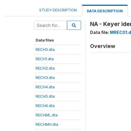
STUDY DESCRIPTION
DATA DESCRIPTION
NA - Keyer ide
Data file:
MREC01.d
Data files
Overview
RECH0.dta
RECH1.dta
RECH2.dta
RECH3.dta
RECH4.dta
RECH5.dta
RECH6.dta
RECHML.dta
RECHMH.dta