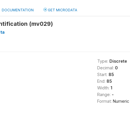
DOCUMENTATION
GET MICRODATA
ntification (mv029)
ta
Type:
Discrete
Decimal:
0
Start:
85
End:
85
Width:
1
Range:
-
Format:
Numeric