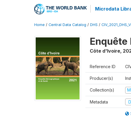
Microdata Libr
Home
/
Central Data Catalog
/
DHS
/
CIV_2021_DHS_
Enquête 
Côte d'Ivoire
,
202
Reference ID
CI
Producer(s)
Ins
Collection(s)
M
Metadata
D