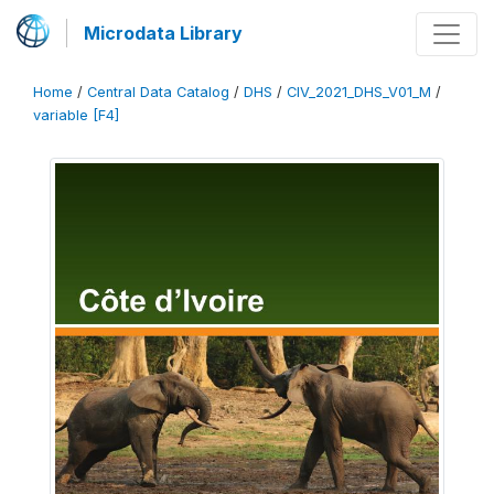
Microdata Library
Home
/
Central Data Catalog
/
DHS
/
CIV_2021_DHS_V01_M
/
variable [F4]