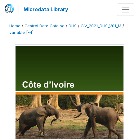
Microdata Library
Home
/
Central Data Catalog
/
DHS
/
CIV_2021_DHS_V01_M
/
variable [F4]