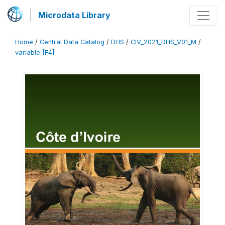
Microdata Library
Home
/
Central Data Catalog
/
DHS
/
CIV_2021_DHS_V01_M
/
variable [F4]