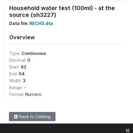
Household water test (100ml) - at the
source (sh3227)
Data file:
RECH3.dta
Overview
Type:
Continuous
Decimal:
0
Start:
92
End:
94
Width:
3
Range:
-
Format:
Numeric
Back to Catalog
×