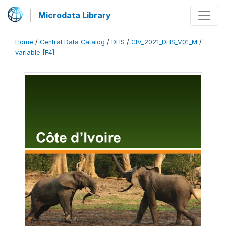
Microdata Library
Home
/
Central Data Catalog
/
DHS
/
CIV_2021_DHS_V01_M
/
variable [F4]