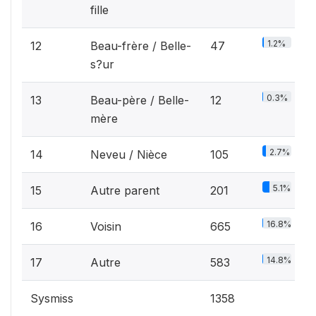
fille
1.2%
12
Beau-frère / Belle-
47
s?ur
0.3%
13
Beau-père / Belle-
12
mère
2.7%
14
Neveu / Nièce
105
5.1%
15
Autre parent
201
16.8%
16
Voisin
665
14.8%
17
Autre
583
Sysmiss
1358