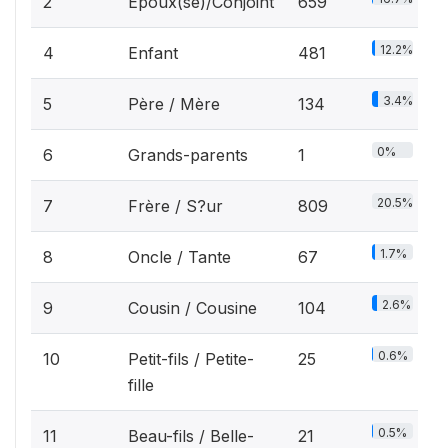
2
Epoux(se)/Conjoint
659
12.2%
4
Enfant
481
3.4%
5
Père / Mère
134
0%
6
Grands-parents
1
20.5%
7
Frère / S?ur
809
1.7%
8
Oncle / Tante
67
2.6%
9
Cousin / Cousine
104
0.6%
10
Petit-fils / Petite-
25
fille
0.5%
11
Beau-fils / Belle-
21