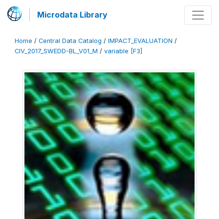
Microdata Library
Home
/
Central Data Catalog
/
IMPACT_EVALUATION
/
CIV_2017_SWEDD-BL_V01_M
/
variable [F3]