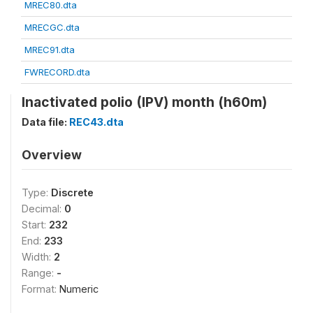
MREC80.dta
MRECGC.dta
MREC91.dta
FWRECORD.dta
Inactivated polio (IPV) month (h60m)
Data file:
REC43.dta
Overview
Type:
Discrete
Decimal:
0
Start:
232
End:
233
Width:
2
Range:
-
Format:
Numeric