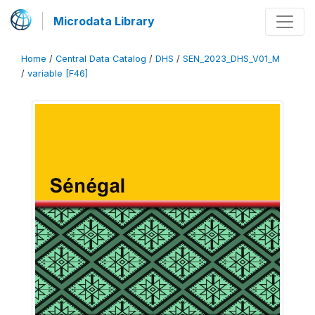
Microdata Library
Home
/
Central Data Catalog
/
DHS
/
SEN_2023_DHS_V01_M
/
variable [F46]