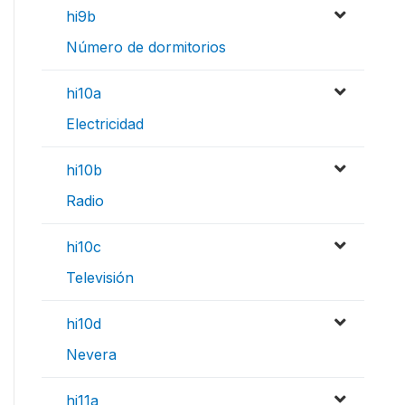
hi9b
Número de dormitorios
hi10a
Electricidad
hi10b
Radio
hi10c
Televisión
hi10d
Nevera
hi11a