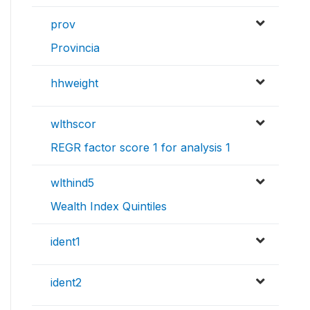
prov
Provincia
hhweight
wlthscor
REGR factor score 1 for analysis 1
wlthind5
Wealth Index Quintiles
ident1
ident2