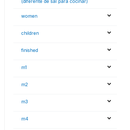
(diferente de sal para cocinar)
women
children
finished
m1
m2
m3
m4