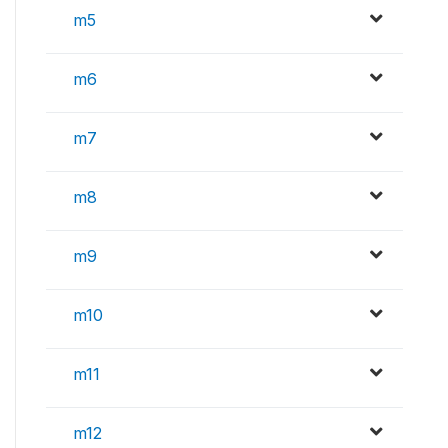
m5
m6
m7
m8
m9
m10
m11
m12