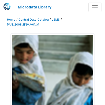
Microdata Library
Home
/
Central Data Catalog
/
LSMS
/
PAN_2008_ENV_V01_M