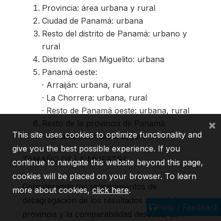
Provincia: área urbana y rural
Ciudad de Panamá: urbana
Resto del distrito de Panamá: urbano y
rural
Distrito de San Miguelito: urbana
Panamá oeste:
· Arraiján: urbana, rural
· La Chorrera: urbana, rural
· Resto de Panamá oeste: urbana, rural
×
Resto de la provincia de Panamá
This site uses cookies to optimize functionality and
· Panamá este: urbana, rural
give you the best possible experience. If you
TAMAÑO DE LA MUESTRA
continue to navigate this website beyond this page,
cookies will be placed on your browser. To learn
Considerando los requerimientos de
more about cookies,
click here
.
desagregación de los resultados a nivel de
Help / Feedback
provincia y la comparabilidad deseada, se