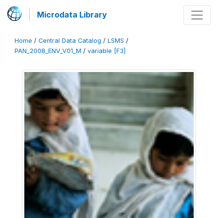
Microdata Library
Home
/
Central Data Catalog
/
LSMS
/
PAN_2008_ENV_V01_M
/
variable [F3]