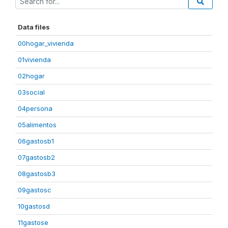
Data files
00hogar_vivienda
01vivienda
02hogar
03social
04persona
05alimentos
06gastosb1
07gastosb2
08gastosb3
09gastosc
10gastosd
11gastose