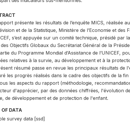
upart des indicateurs sus-mentionnés.
TRACT
pport présente les résultats de l’enquête MICS, réalisée au
évision et de la Statistique, Ministère de l’Economie et de
ICEF, s’est appuyée sur un comité technique, présidé par l
i des Objectifs Globaux du Secrétariat Général de la Présid
partie du Programme Mondial d’Assistance de l’UNICEF, pour 
es relatives à la survie, au développement et à la protectio
ésent résumé passe en revue les principaux résultats de l'e
é les progrès réalisés dans le cadre des objectifs de la fin
tous les aspects du rapport (méthodologie, recommandations
ecteur d'apprécier, par des données chiffrées, l'évolutio
e, de développement et de protection de l'enfant.
 OF DATA
le survey data [ssd]