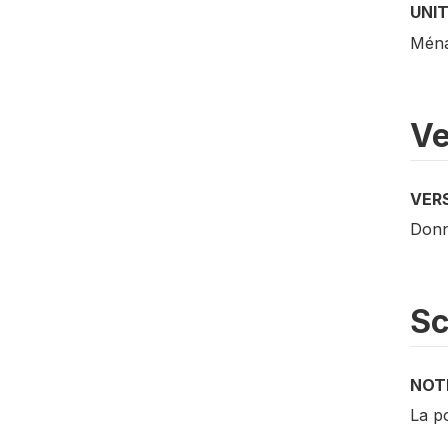
UNIT
Ména
Ve
VER
Donn
S
NOT
La p