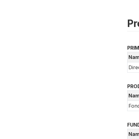
Pr
PRI
Nam
Dire
PRO
Nam
Fond
FUN
Nam