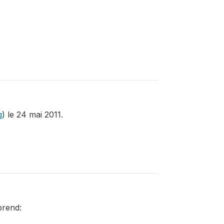
g
) le 24 mai 2011.
prend: