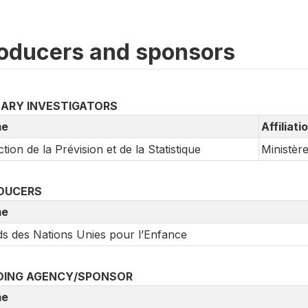
oducers and sponsors
MARY INVESTIGATORS
e
Affiliati
ction de la Prévision et de la Statistique
Ministèr
DUCERS
e
s des Nations Unies pour l’Enfance
DING AGENCY/SPONSOR
e