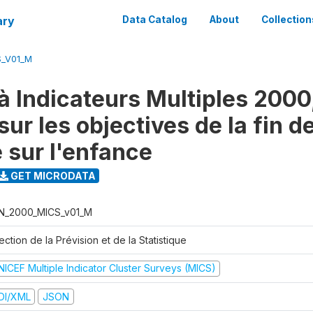
ary
Data Catalog
About
Collection
S_V01_M
à Indicateurs Multiples 2000
ur les objectives de la fin d
 sur l'enfance
GET MICRODATA
N_2000_MICS_v01_M
ection de la Prévision et de la Statistique
NICEF Multiple Indicator Cluster Surveys (MICS)
DI/XML
JSON