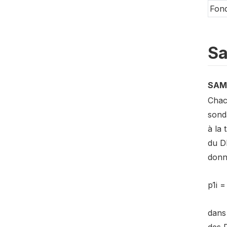
Fond
Sa
SAM
Chac
sonda
à la
du DR
donn
p1i =
dans 