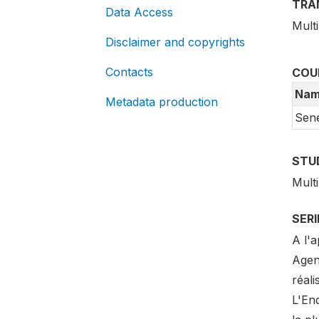
TRA
Data Access
Multi
Disclaimer and copyrights
Contacts
COU
Nam
Metadata production
Sen
STU
Mult
SER
A l'
Agen
réali
L'Enq