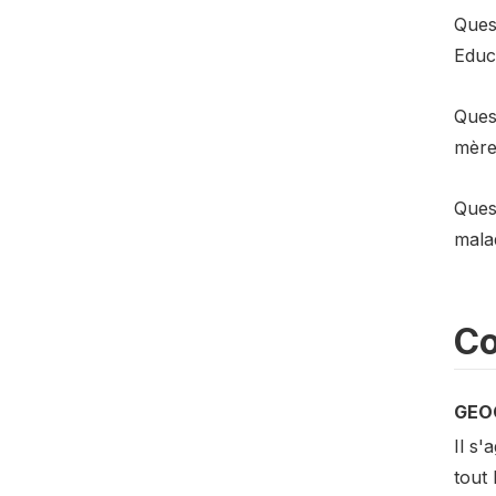
Ques
Educa
Ques
mère
Ques
mala
Co
GEO
Il s'
tout 