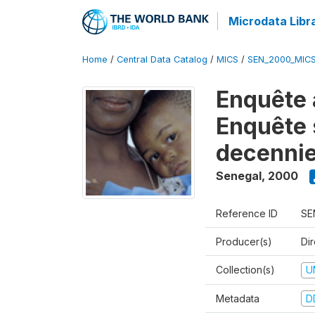
Microdata Libr
Home
/
Central Data Catalog
/
MICS
/
SEN_2000_MIC
Enquête 
Enquête s
decennie
Senegal
,
2000
Reference ID
SE
Producer(s)
Dir
Collection(s)
U
Metadata
D