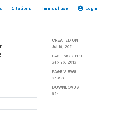
s
Citations
Terms of use
Login
,
CREATED ON
Jul 19, 2011
e
LAST MODIFIED
Sep 26, 2013
PAGE VIEWS
95398
DOWNLOADS
944