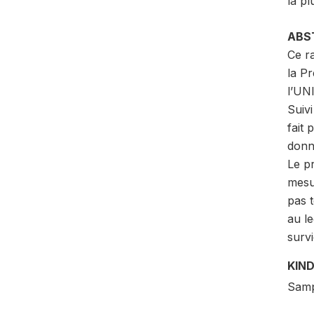
la pl
ABS
Ce ra
la Pr
l’UN
Suiv
fait 
donné
Le pr
mesur
pas 
au l
survi
KIND
Samp