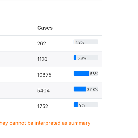
Cases
1.3%
262
5.8%
1120
56%
10875
27.8%
5404
9%
1752
. They cannot be interpreted as summary