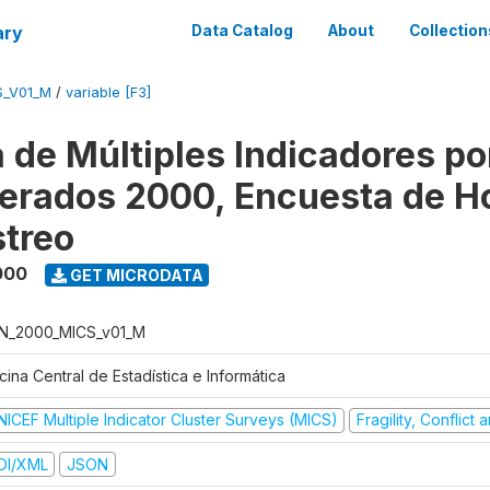
ary
Data Catalog
About
Collection
S_V01_M
/
variable [F3]
 de Múltiples Indicadores po
rados 2000, Encuesta de H
treo
000
GET MICRODATA
N_2000_MICS_v01_M
cina Central de Estadística e Informática
NICEF Multiple Indicator Cluster Surveys (MICS)
Fragility, Conflict
DI/XML
JSON