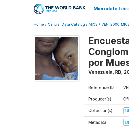
Microdata Libr
Home
/
Central Data Catalog
/
MICS
/
VEN_2000_MIC
Encuesta
Conglome
por Mues
Venezuela, RB
,
2
Reference ID
VE
Producer(s)
Ofi
Collection(s)
U
Metadata
D