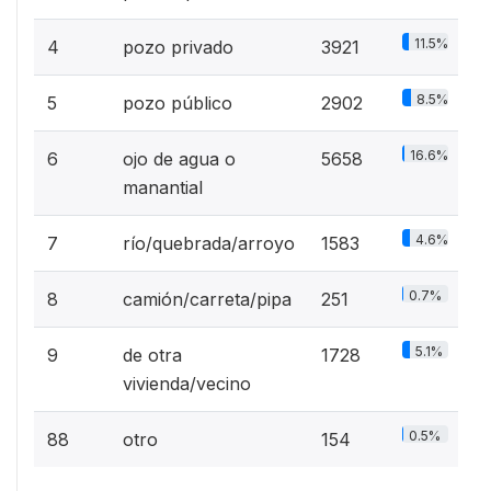
11.5%
4
pozo privado
3921
8.5%
5
pozo público
2902
16.6%
6
ojo de agua o
5658
manantial
4.6%
7
río/quebrada/arroyo
1583
0.7%
8
camión/carreta/pipa
251
5.1%
9
de otra
1728
vivienda/vecino
0.5%
88
otro
154