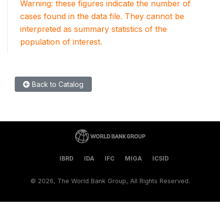
Warning: these figures indicate the number of
cases found in the data file. They cannot be
interpreted as summary statistics of the
population of interest.
Back to Catalog
IBRD
IDA
IFC
MIGA
ICSID
©
2026, The World Bank Group, All Rights Reserved.