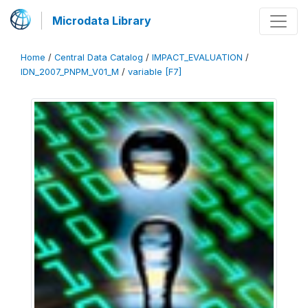
Microdata Library
Home
/
Central Data Catalog
/
IMPACT_EVALUATION
/
IDN_2007_PNPM_V01_M
/
variable [F7]