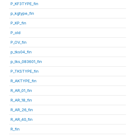
P_KF3TYPE_fin
p_kgtype_fin
P_KP_fin
P_old
P_OV_fin
p_tks04_fin
p_tks_083601_fin
P_TKSTYPE_fin
R_AKTYPE_fin
R_AR_01_fin
R_AR_18_fin
R_AR_26_fin
R_AR_40_fin
R_fin