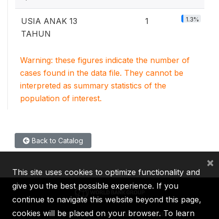
1.3%
USIA ANAK 13
1
TAHUN
Warning: these figures indicate the number of
cases found in the data file. They cannot be
interpreted as summary statistics of the
population of interest.
Back to Catalog
×
This site uses cookies to optimize functionality and
give you the best possible experience. If you
continue to navigate this website beyond this page,
cookies will be placed on your browser. To learn
IBRD
IDA
IFC
MIGA
ICSID