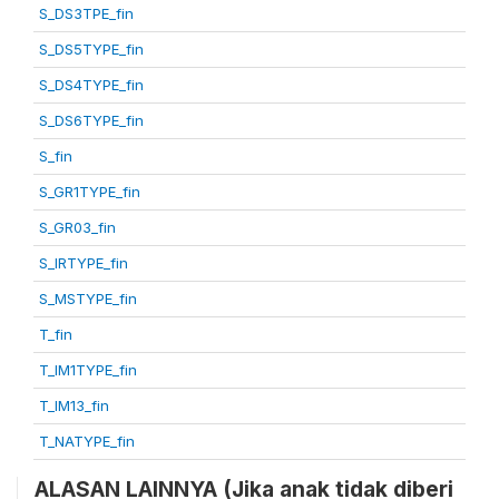
S_DS3TPE_fin
S_DS5TYPE_fin
S_DS4TYPE_fin
S_DS6TYPE_fin
S_fin
S_GR1TYPE_fin
S_GR03_fin
S_IRTYPE_fin
S_MSTYPE_fin
T_fin
T_IM1TYPE_fin
T_IM13_fin
T_NATYPE_fin
ALASAN LAINNYA (Jika anak tidak diberi