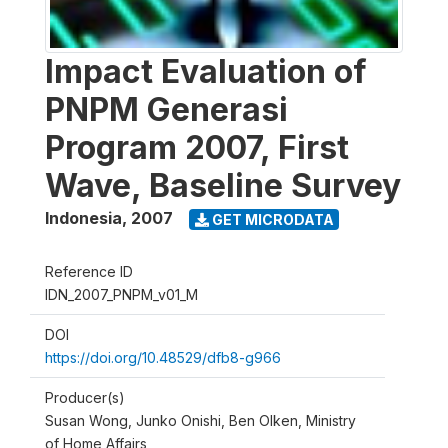
Impact Evaluation of
PNPM Generasi
Program 2007, First
Wave, Baseline Survey
Indonesia
,
2007
GET MICRODATA
Reference ID
IDN_2007_PNPM_v01_M
DOI
https://doi.org/10.48529/dfb8-g966
Producer(s)
Susan Wong, Junko Onishi, Ben Olken, Ministry
of Home Affairs