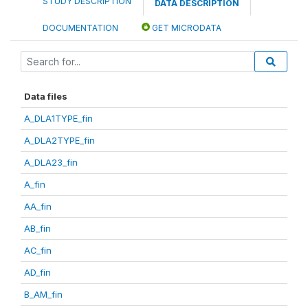
STUDY DESCRIPTION
DATA DESCRIPTION
DOCUMENTATION
GET MICRODATA
Data files
A_DLA1TYPE_fin
A_DLA2TYPE_fin
A_DLA23_fin
A_fin
AA_fin
AB_fin
AC_fin
AD_fin
B_AM_fin