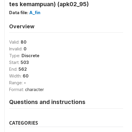
tes kemampuan) (apk02_95)
Data file:
A_fin
Overview
Valid:
80
Invalid:
0
Type:
Discrete
Start:
503
End:
562
Width:
60
Range:
-
Format:
character
Questions and instructions
CATEGORIES