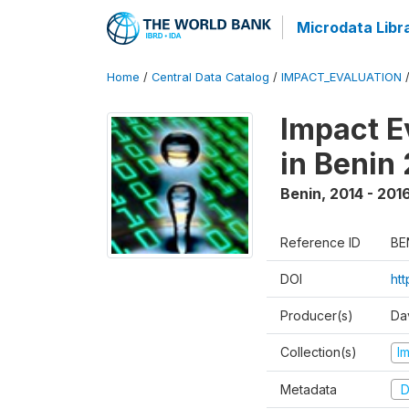
Microdata Libr
Home
/
Central Data Catalog
/
IMPACT_EVALUATION
Impact E
in Benin
Benin
,
2014 - 201
Reference ID
BE
DOI
ht
Producer(s)
Da
Collection(s)
I
Metadata
D