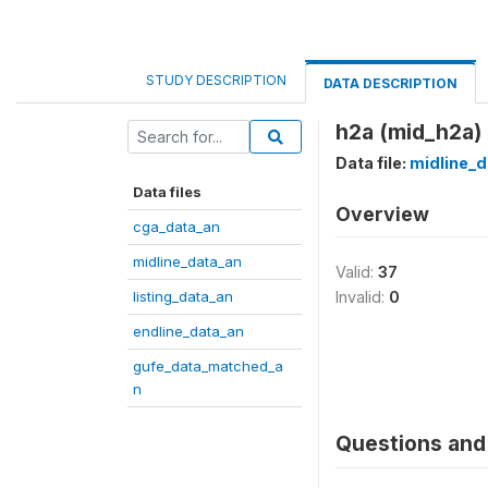
STUDY DESCRIPTION
DATA DESCRIPTION
h2a (mid_h2a)
Data file:
midline_d
Data files
Overview
cga_data_an
midline_data_an
Valid:
37
listing_data_an
Invalid:
0
endline_data_an
gufe_data_matched_a
n
Questions and 