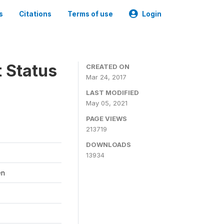
s
Citations
Terms of use
Login
t Status
CREATED ON
Mar 24, 2017
LAST MODIFIED
May 05, 2021
PAGE VIEWS
213719
DOWNLOADS
13934
en