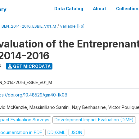
ary
Data Catalog
About
Collection
/
BEN_2014-2016_ESBIE_V01_M
/
variable [F6]
valuation of the Entreprenan
 2014-2016
6
GET MICRODATA
N_2014-2016_ESBIE_v01_M
tps://doi.org/10.48529/gm40-fk08
vid McKenzie, Massimiliano Santini, Najy Benhassine, Victor Pouliqu
mpact Evaluation Surveys
Development Impact Evaluation (DIME)
ocumentation in PDF
DDI/XML
JSON