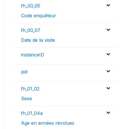
fh_00_05
Code enquêteur
fh_00_07
Date de la visite
instanceID
pid
fh_01_02
Sexe
fh_01_04a
Age en années révolues