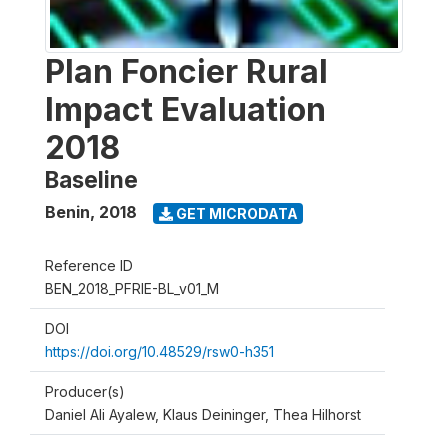
Plan Foncier Rural
Impact Evaluation
2018
Baseline
Benin
,
2018
GET MICRODATA
Reference ID
BEN_2018_PFRIE-BL_v01_M
DOI
https://doi.org/10.48529/rsw0-h351
Producer(s)
Daniel Ali Ayalew, Klaus Deininger, Thea Hilhorst