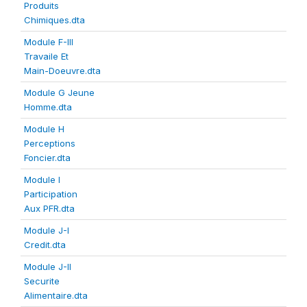
Produits
Chimiques.dta
Module F-III
Travaile Et
Main-Doeuvre.dta
Module G Jeune
Homme.dta
Module H
Perceptions
Foncier.dta
Module I
Participation
Aux PFR.dta
Module J-I
Credit.dta
Module J-II
Securite
Alimentaire.dta