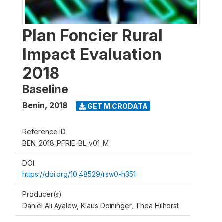
Plan Foncier Rural
Impact Evaluation
2018
Baseline
Benin
,
2018
GET MICRODATA
Reference ID
BEN_2018_PFRIE-BL_v01_M
DOI
https://doi.org/10.48529/rsw0-h351
Producer(s)
Daniel Ali Ayalew, Klaus Deininger, Thea Hilhorst