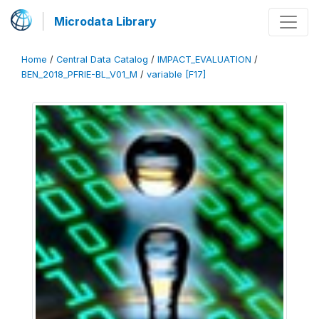
Microdata Library
Home
/
Central Data Catalog
/
IMPACT_EVALUATION
/
BEN_2018_PFRIE-BL_V01_M
/
variable [F17]