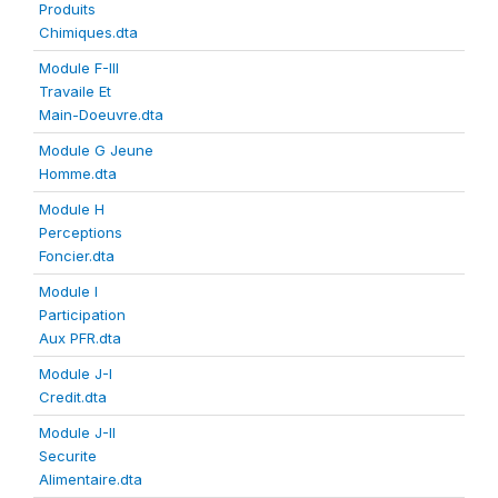
Produits
Chimiques.dta
Module F-III
Travaile Et
Main-Doeuvre.dta
Module G Jeune
Homme.dta
Module H
Perceptions
Foncier.dta
Module I
Participation
Aux PFR.dta
Module J-I
Credit.dta
Module J-II
Securite
Alimentaire.dta