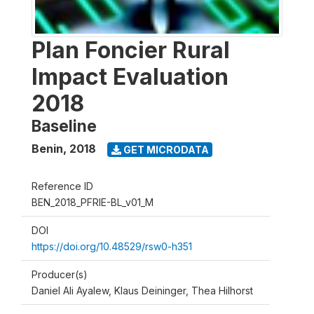
Plan Foncier Rural
Impact Evaluation
2018
Baseline
Benin
,
2018
GET MICRODATA
Reference ID
BEN_2018_PFRIE-BL_v01_M
DOI
https://doi.org/10.48529/rsw0-h351
Producer(s)
Daniel Ali Ayalew, Klaus Deininger, Thea Hilhorst