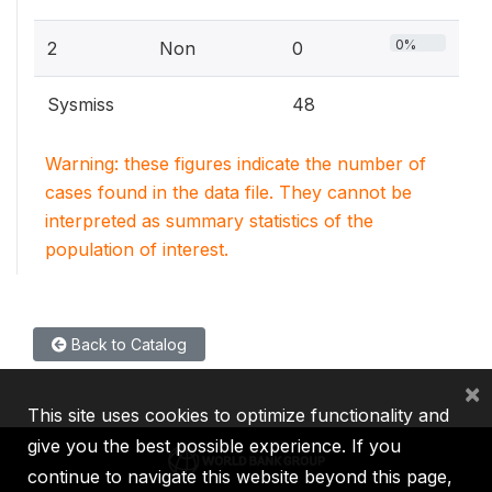
0%
2
Non
0
Sysmiss
48
Warning: these figures indicate the number of
cases found in the data file. They cannot be
interpreted as summary statistics of the
population of interest.
Back to Catalog
×
This site uses cookies to optimize functionality and
give you the best possible experience. If you
continue to navigate this website beyond this page,