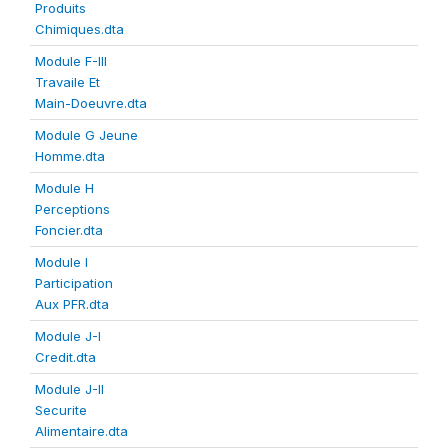
Produits
Chimiques.dta
Module F-III
Travaile Et
Main-Doeuvre.dta
Module G Jeune
Homme.dta
Module H
Perceptions
Foncier.dta
Module I
Participation
Aux PFR.dta
Module J-I
Credit.dta
Module J-II
Securite
Alimentaire.dta