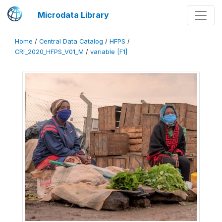
Microdata Library
Home
/
Central Data Catalog
/
HFPS
/
CRI_2020_HFPS_V01_M
/
variable [F1]