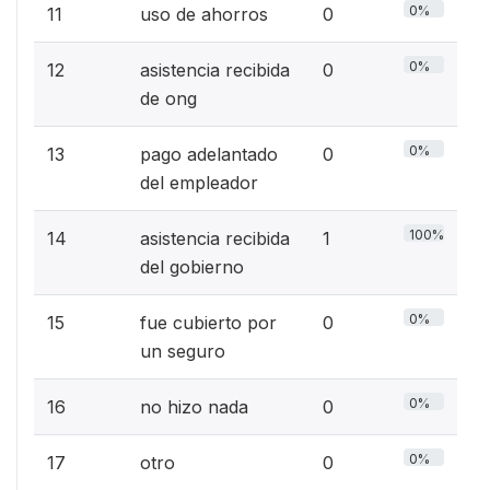
0%
11
uso de ahorros
0
0%
12
asistencia recibida
0
de ong
0%
13
pago adelantado
0
del empleador
100%
14
asistencia recibida
1
del gobierno
0%
15
fue cubierto por
0
un seguro
0%
16
no hizo nada
0
0%
17
otro
0