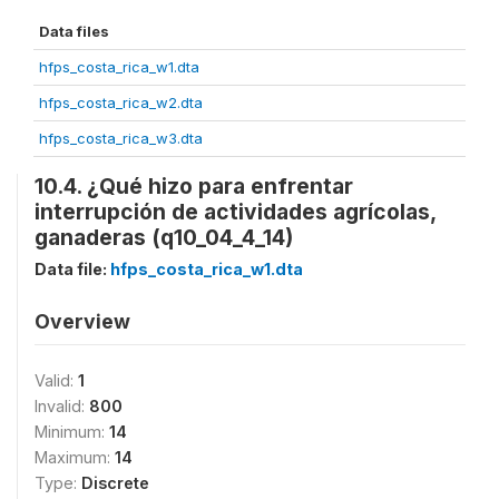
Data files
hfps_costa_rica_w1.dta
hfps_costa_rica_w2.dta
hfps_costa_rica_w3.dta
10.4. ¿Qué hizo para enfrentar
interrupción de actividades agrícolas,
ganaderas (q10_04_4_14)
Data file:
hfps_costa_rica_w1.dta
Overview
Valid:
1
Invalid:
800
Minimum:
14
Maximum:
14
Type:
Discrete