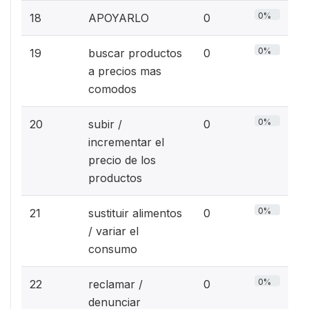
0%
18
APOYARLO
0
0%
19
buscar productos
0
a precios mas
comodos
0%
20
subir /
0
incrementar el
precio de los
productos
0%
21
sustituir alimentos
0
/ variar el
consumo
0%
22
reclamar /
0
denunciar