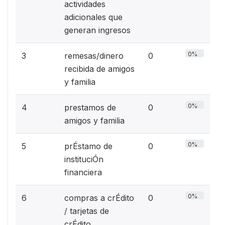
actividades
adicionales que
generan ingresos
0%
3
remesas/dinero
0
recibida de amigos
y familia
0%
4
prestamos de
0
amigos y familia
0%
5
prÉstamo de
0
instituciÓn
financiera
0%
6
compras a crÉdito
0
/ tarjetas de
crÉdito