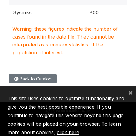
Sysmiss
800
Warning: these figures indicate the number of
cases found in the data file. They cannot be
interpreted as summary statistics of the
population of interest.
Back to Catalog
×
This site uses cookies to optimize functionality and
give you the best possible experience. If you
continue to navigate this website beyond this page,
cookies will be placed on your browser. To learn
IBRD
IDA
IFC
MIGA
ICSID
more about cookies,
click here
.