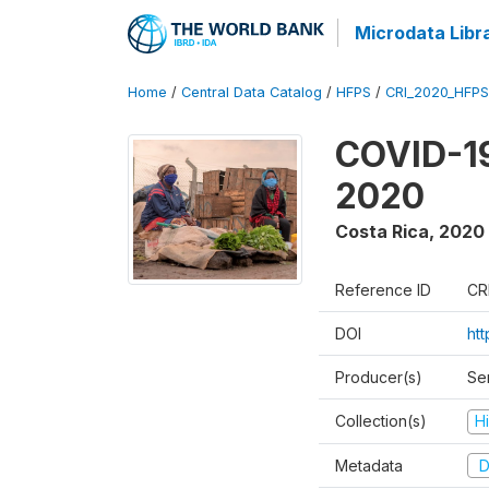
Microdata Libr
Home
/
Central Data Catalog
/
HFPS
/
CRI_2020_HFP
COVID-19
2020
Costa Rica
,
2020
Reference ID
CR
DOI
htt
Producer(s)
Ser
Collection(s)
H
Metadata
D