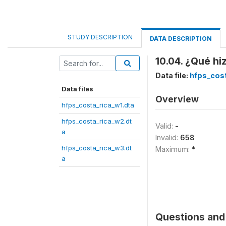
STUDY DESCRIPTION
DATA DESCRIPTION
10.04. ¿Qué hi
Data file:
hfps_cost
Data files
Overview
hfps_costa_rica_w1.dta
hfps_costa_rica_w2.dt
Valid:
-
a
Invalid:
658
hfps_costa_rica_w3.dt
Maximum:
*
a
Questions and 