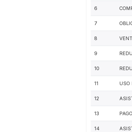
6
COMP
7
OBLI
8
VENT
9
REDU
10
REDU
11
USO 
12
ASIS
13
PAGO
14
ASIS