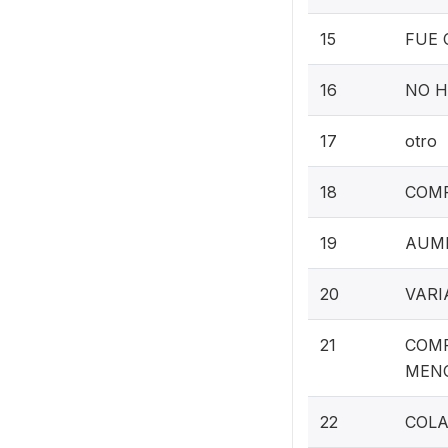
15
FUE 
16
NO H
17
otro
18
COMP
19
AUME
20
VARI
21
COMP
MENO
22
COLA