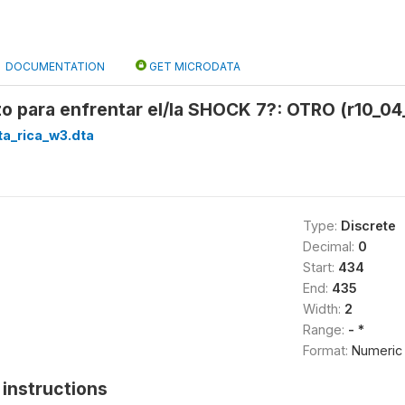
DOCUMENTATION
GET MICRODATA
zo para enfrentar el/la SHOCK 7?: OTRO (r10_04
a_rica_w3.dta
Type:
Discrete
Decimal:
0
Start:
434
End:
435
Width:
2
Range:
- *
Format:
Numeric
instructions