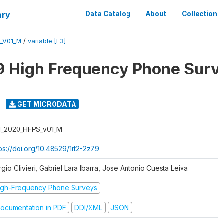
ary
Data Catalog
About
Collection
S_V01_M
/
variable [F3]
 High Frequency Phone Sur
GET MICRODATA
I_2020_HFPS_v01_M
ps://doi.org/10.48529/1rt2-2z79
gio Olivieri, Gabriel Lara Ibarra, Jose Antonio Cuesta Leiva
igh-Frequency Phone Surveys
ocumentation in PDF
DDI/XML
JSON