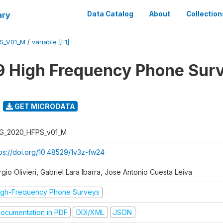
ary
Data Catalog
About
Collection
S_V01_M
/
variable [F1]
 High Frequency Phone Sur
GET MICRODATA
G_2020_HFPS_v01_M
tps://doi.org/10.48529/1v3z-fw24
gio Olivieri, Gabriel Lara Ibarra, Jose Antonio Cuesta Leiva
igh-Frequency Phone Surveys
ocumentation in PDF
DDI/XML
JSON