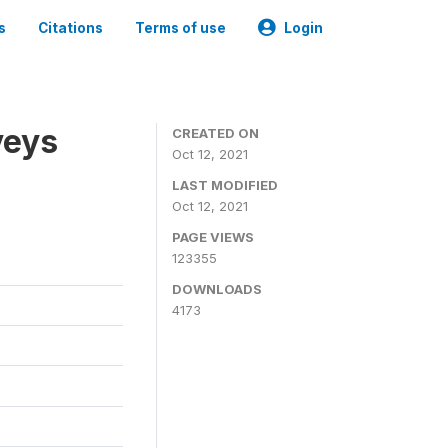
s
Citations
Terms of use
Login
veys
CREATED ON
Oct 12, 2021
LAST MODIFIED
Oct 12, 2021
PAGE VIEWS
123355
DOWNLOADS
4173