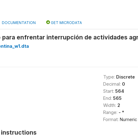
DOCUMENTATION
GET MICRODATA
o para enfrentar interrupción de actividades ag
ntina_w1.dta
Type:
Discrete
Decimal:
0
Start:
564
End:
565
Width:
2
Range:
- *
Format:
Numeric
instructions