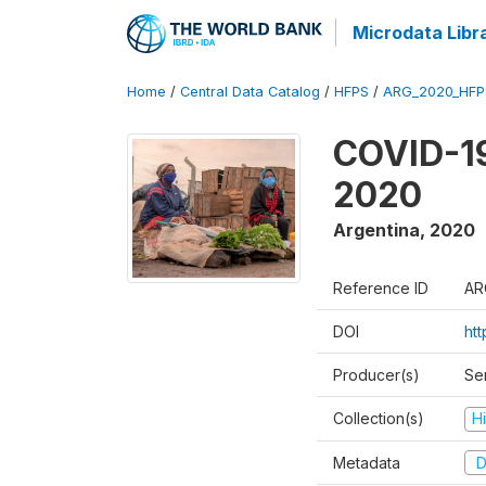
Microdata Libr
Home
/
Central Data Catalog
/
HFPS
/
ARG_2020_HFP
COVID-19
2020
Argentina
,
2020
Reference ID
AR
DOI
ht
Producer(s)
Ser
Collection(s)
H
Metadata
D