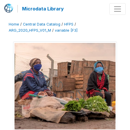
Microdata Library
Home
/
Central Data Catalog
/
HFPS
/
ARG_2020_HFPS_V01_M
/
variable [F3]