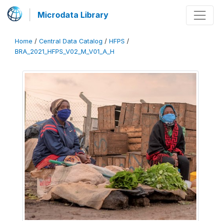
Microdata Library
Home
/
Central Data Catalog
/
HFPS
/
BRA_2021_HFPS_V02_M_V01_A_H