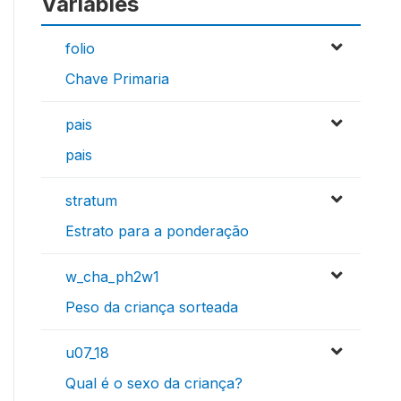
Variables
folio
Chave Primaria
pais
pais
stratum
Estrato para a ponderação
w_cha_ph2w1
Peso da criança sorteada
u07_18
Qual é o sexo da criança?