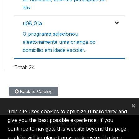
ativ
u08_01a
O programa selecionou
aleatoriamente uma criança do
domicílio em idade escolar.
Total: 24
Back to Catalog
×
This site uses cookies to optimize functionality and
give you the best possible experience. If you
continue to navigate this website beyond this page,
cookies will be placed on your browser. To learn
IBRD
IDA
IFC
MIGA
ICSID