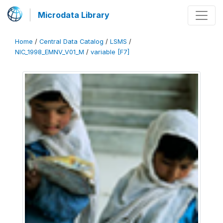
Microdata Library
Home
/
Central Data Catalog
/
LSMS
/
NIC_1998_EMNV_V01_M
/
variable [F7]