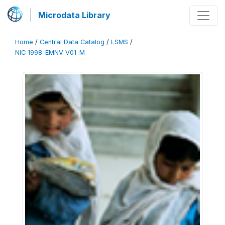
Microdata Library
Home
/
Central Data Catalog
/
LSMS
/
NIC_1998_EMNV_V01_M